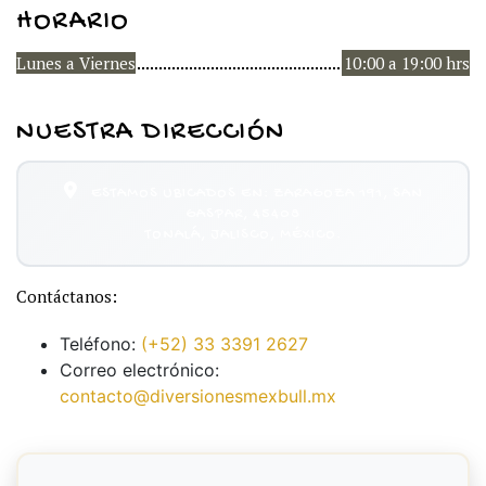
HORARIO
Lunes a Viernes
10:00 a 19:00 hrs
NUESTRA DIRECCIÓN
ESTAMOS UBICADOS EN: ZARAGOZA 191, SAN
GASPAR, 45408
TONALÁ, JALISCO, MÉXICO.
Contáctanos:
Teléfono:
(+52) 33 3391 2627
Correo electrónico:
contacto@diversionesmexbull.mx