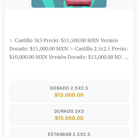
BRINCOLÍN CASTILLO MONOCROMÁTICOS
(VARIEDAD DE COLORES)
✨ Castillo 3x3 Precio: $11,500.00 MXN Versión
Dorado: $15,000.00 MXN ✨ Castillo 2.5x2.5 Precio:
$10,000.00 MXN Versión Dorado: $13,000.00 MXN
💧 Hazlo acuático por +$900.00 MXN ✔️ Diseño
monocromático disponible en variedad de colores
✔️ Perfectos para fiestas infantiles, eventos
DORADO 2.5X2.5
temáticos o sesiones de fotos ✔️ Compactos y
$13,000.00
funcionales, ideales para espacios reducidos ✔️
Material resistente y fácil de limpiar 💳 Formas de
DORADO 3X3
pago: Aceptamos tarjetas de crédito (Opción a
$15,000.00
Meses Sin Intereses), débito, efectivo y
transferencia bancaria.
ESTANDAR 2.5X2.5