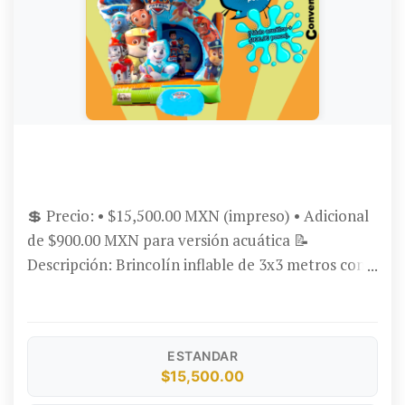
BRINCOLÍN CONVENCIONAL CÍRCULO IMPRESO
CON GALLETA 3X3
💲 Precio: • $15,500.00 MXN (impreso) • Adicional
de $900.00 MXN para versión acuática 📝
Descripción: Brincolín inflable de 3x3 metros con
diseño circular y “galletas” al frente, ideal para
destacar en fiestas y eventos. Impreso con
temática infantil y estructura envolvente para
ESTANDAR
mayor diversión. Hazlo acuático por solo $900.00
$15,500.00
MXN adicionales. 🛠️ Garantía: 1 año en defectos