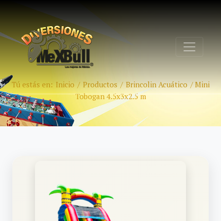
Tú estás en:
Inicio
/
Productos
/
Brincolin Acuático
/
Mini
Tobogan 4.5x3x2.5 m