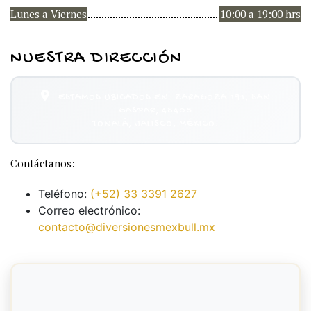
Lunes a Viernes
10:00 a 19:00 hrs
NUESTRA DIRECCIÓN
ESTAMOS UBICADOS EN: ZARAGOZA 191, SAN
GASPAR, 45408
TONALÁ, JALISCO, MÉXICO.
Contáctanos:
Teléfono:
(+52) 33 3391 2627
Correo electrónico:
contacto@diversionesmexbull.mx