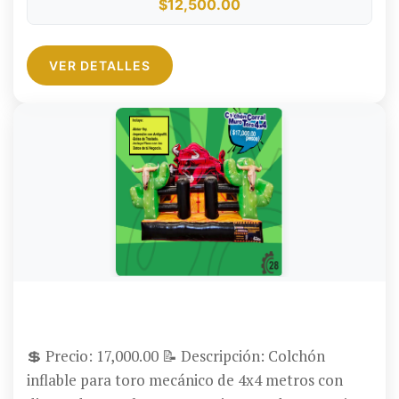
Términos y Condiciones. 💳 Formas de pago:
$12,500.00
Aceptamos tarjetas de crédito (con opción a
meses sin intereses), tarjetas de débito, efectivo y
VER DETALLES
transferencia.
COLCHÓN PARA TORO CORRAL MURO TORO 4X4
💲 Precio: 17,000.00 📝 Descripción: Colchón
inflable para toro mecánico de 4x4 metros con