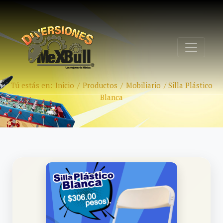
Tú estás en:
Inicio
/
Productos
/
Mobiliario
/
Silla Plástico
Blanca