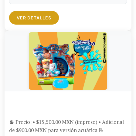
de crédito (Opción a Meses Sin Intereses), débito,
efectivo y transferencia bancaria.
VER DETALLES
BRINCOLÍN CONVENCIONAL CÍRCULO IMPRESO
CON GALLETA 3X3
💲 Precio: • $15,500.00 MXN (impreso) • Adicional
de $900.00 MXN para versión acuática 📝