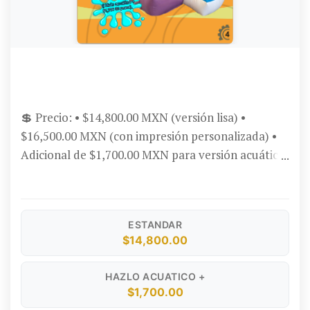
BRINCOLÍN CONVENCIONAL CUBO CON RAMPA
3X5
💲 Precio: • $14,800.00 MXN (versión lisa) •
$16,500.00 MXN (con impresión personalizada) •
Adicional de $1,700.00 MXN para versión acuática
📝 Descripción: Brincolín inflable de 3x5 metros
con estructura tipo cubo, rampa de acceso y
temática de unicornio con arcoíris. Ideal para
ESTANDAR
fiestas infantiles, escuelas y renta. Hazlo acuático
$14,800.00
por solo $1,700.00 MXN adicionales. 🛠️ Garantía: 1
año en defectos de fábrica. Aplican Términos y
HAZLO ACUATICO +
Condiciones. 💳 Formas de pago: Aceptamos
$1,700.00
tarjetas de crédito (con opción a meses sin