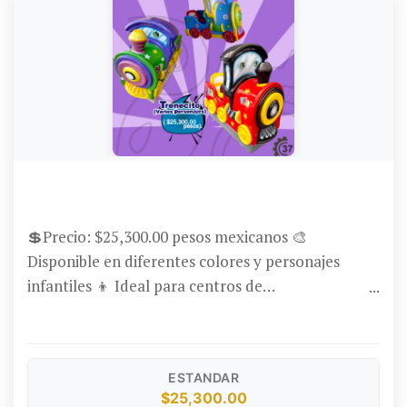
MONTABLE TRENECITO (VARIOS PERSONAJES)
💲Precio: $25,300.00 pesos mexicanos 🎨
Disponible en diferentes colores y personajes
infantiles 👦 Ideal para centros de
entretenimiento, áreas infantiles, negocios de
renta o plazas comerciales ⚙️ Construcción
duradera con diseño atractivo para los más
ESTANDAR
pequeños 💳 Formas de pago: Aceptamos tarjetas
$25,300.00