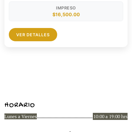
intereses), tarjetas de débito, efectivo y
IMPRESO
transferencia.
$16,500.00
VER DETALLES
HORARIO
Lunes a Viernes
10:00 a 19:00 hrs