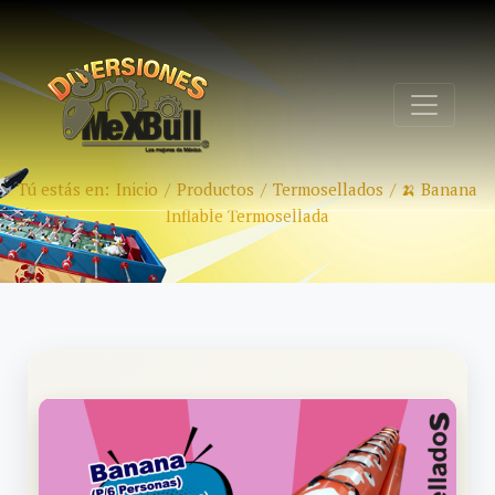
Tú estás en:
Inicio
/
Productos
/
Termosellados
/
🍌 Banana
Inflable Termosellada